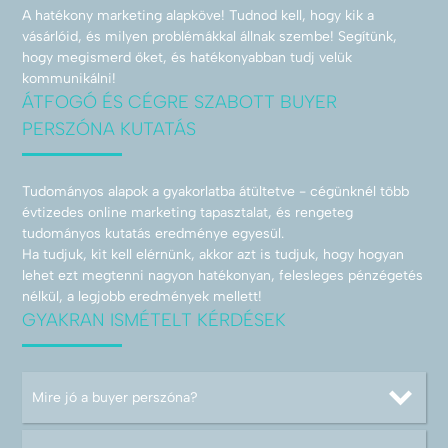
A hatékony marketing alapköve! Tudnod kell, hogy kik a
vásárlóid, és milyen problémákkal állnak szembe! Segítünk,
hogy megismerd őket, és hatékonyabban tudj velük
kommunikálni!
ÁTFOGÓ ÉS CÉGRE SZABOTT BUYER
PERSZÓNA KUTATÁS
Tudományos alapok a gyakorlatba átültetve - cégünknél több
évtizedes online marketing tapasztalat, és rengeteg
tudományos kutatás eredménye egyesül.
Ha tudjuk, kit kell elérnünk, akkor azt is tudjuk, hogy hogyan
lehet ezt megtenni nagyon hatékonyan, felesleges pénzégetés
nélkül, a legjobb eredmények mellett!
GYAKRAN ISMÉTELT KÉRDÉSEK
Mire jó a buyer perszóna?