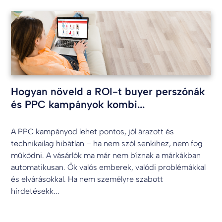
Hogyan növeld a ROI-t buyer perszónák
és PPC kampányok kombi...
A PPC kampányod lehet pontos, jól árazott és
technikailag hibátlan – ha nem szól senkihez, nem fog
működni. A vásárlók ma már nem bíznak a márkákban
automatikusan. Ők valós emberek, valódi problémákkal
és elvárásokkal. Ha nem személyre szabott
hirdetésekk...