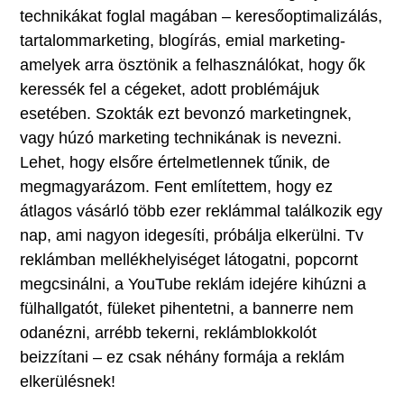
technikákat foglal magában – keresőoptimalizálás,
tartalommarketing, blogírás, emial marketing-
amelyek arra ösztönik a felhasználókat, hogy ők
keressék fel a cégeket, adott problémájuk
esetében. Szokták ezt bevonzó marketingnek,
vagy húzó marketing technikának is nevezni.
Lehet, hogy elsőre értelmetlennek tűnik, de
megmagyarázom. Fent említettem, hogy ez
átlagos vásárló több ezer reklámmal találkozik egy
nap, ami nagyon idegesíti, próbálja elkerülni. Tv
reklámban mellékhelyiséget látogatni, popcornt
megcsinálni, a YouTube reklám idejére kihúzni a
fülhallgatót, füleket pihentetni, a bannerre nem
odanézni, arrébb tekerni, reklámblokkolót
beizzítani – ez csak néhány formája a reklám
elkerülésnek!