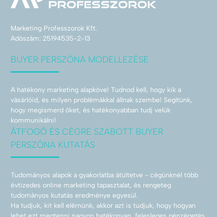
Marketing Professzorok Kft.
Adószám: 25194535-2-13
BUYER PERSZÓNA MODELLEZÉSE
A hatékony marketing alapköve! Tudnod kell, hogy kik a
vásárlóid, és milyen problémákkal állnak szembe! Segítünk,
hogy megismerd őket, és hatékonyabban tudj velük
kommunikálni!
ÁTFOGÓ ÉS CÉGRE SZABOTT BUYER
PERSZÓNA KUTATÁS
Tudományos alapok a gyakorlatba átültetve - cégünknél több
évtizedes online marketing tapasztalat, és rengeteg
tudományos kutatás eredménye egyesül.
Ha tudjuk, kit kell elérnünk, akkor azt is tudjuk, hogy hogyan
lehet ezt megtenni nagyon hatékonyan, felesleges pénzégetés