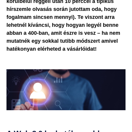
körülbelül reggeli után 10 perccel a tipikus
hírszemle olvasás során jutottam oda, hogy
fogalmam sincsen mennyi). Te viszont arra
lehetnél kíváncsi, hogy hogyan legyél benne
abban a 400-ban, amit észre is vesz – ha nem
mutatnék egy sokkal tutibb módszert amivel
hatékonyan elérheted a vásárlóidat!