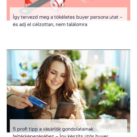
Így tervezd meg a tökéletes buyer persona utat –
és adj el célzottan, nem találomra
5 profi tipp a vásárlók gondolatainak
feltérképezéséhez – Így készíts ütős buyer