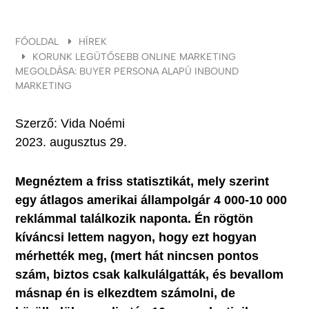
FŐOLDAL
HÍREK
KORUNK LEGÜTŐSEBB ONLINE MARKETING
MEGOLDÁSA: BUYER PERSONA ALAPÚ INBOUND
MARKETING
Szerző:
Vida Noémi
2023. augusztus 29.
Megnéztem a friss statisztikát, mely szerint
egy átlagos amerikai állampolgár 4 000-10 000
reklámmal találkozik naponta. Én rögtön
kíváncsi lettem nagyon, hogy ezt hogyan
mérhették meg, (mert hát nincsen pontos
szám, biztos csak kalkulálgatták, és bevallom
másnap én is elkezdtem számolni, de