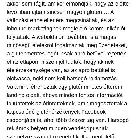
akkor sem tágít, amikor elmondják, hogy az előtte
lévő libamájban sincsen nagyon glutén…. A
változást enne ellenére megcsinálták, és az
inbound marketingnek megfelelő kommunikációt
folytattak. A weboldalon továbbra is a magas
minőségű ételekről fogalmaztak meg üzeneteket,
a gluténmentes logót, csak apró betűvel rejtették
el az étlapon, hiszen jól tudták, hogy akinek
ételérzékenysége van, az az apró betűket is
elolvassa, neki nem kell harsogó reklámozás.
Valamint létrehoztak egy gluténmnetes étterem
landing oldalt, ahova minden fontos információt
feltüntettek az érintetteknek, amit megosztottak a
kapcsolódó gluténérzékenyek Facebook
csoportjába is, ahol több tízezer tag van. Harsogó
reklámok helyett minden vendégtípusnak
személyre szabott üzenetet kell a megfelelő