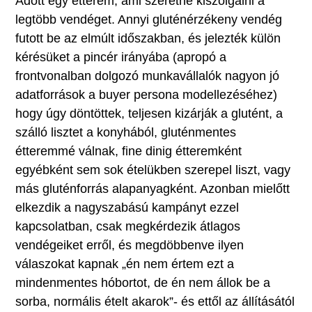
Adott egy étterem, ami szeretné kiszolgálni a
legtöbb vendéget. Annyi gluténérzékeny vendég
futott be az elmúlt időszakban, és jelezték külön
kérésüket a pincér irányába (apropó a
frontvonalban dolgozó munkavállalók nagyon jó
adatforrások a buyer persona modellezéséhez)
hogy úgy döntöttek, teljesen kizárják a glutént, a
szálló lisztet a konyhából, gluténmentes
étteremmé válnak, fine dinig étteremként
egyébként sem sok ételükben szerepel liszt, vagy
más gluténforrás alapanyagként. Azonban mielőtt
elkezdik a nagyszabású kampányt ezzel
kapcsolatban, csak megkérdezik átlagos
vendégeiket erről, és megdöbbenve ilyen
válaszokat kapnak „én nem értem ezt a
mindenmentes hóbortot, de én nem állok be a
sorba, normális ételt akarok”- és ettől az állításától