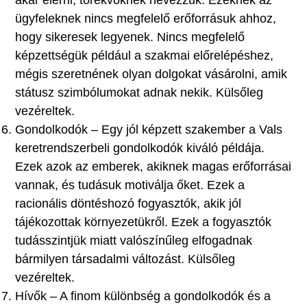
ügyfeleknek nincs megfelelő erőforrásuk ahhoz,
hogy sikeresek legyenek. Nincs megfelelő
képzettségük például a szakmai előrelépéshez,
mégis szeretnének olyan dolgokat vásárolni, amik
státusz szimbólumokat adnak nekik. Külsőleg
vezéreltek.
Gondolkodók – Egy jól képzett szakember a Vals
keretrendszerbeli gondolkodók kiváló példája.
Ezek azok az emberek, akiknek magas erőforrásai
vannak, és tudásuk motiválja őket. Ezek a
racionális döntéshozó fogyasztók, akik jól
tájékozottak környezetükről. Ezek a fogyasztók
tudásszintjük miatt valószínűleg elfogadnak
bármilyen társadalmi változást. Külsőleg
vezéreltek.
Hívők – A finom különbség a gondolkodók és a