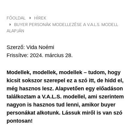
FŐOLDAL
HÍREK
BUYER PERSONÁK MODELLEZÉSE A V.A.L.S. MODELL
ALAPJÁN
Szerző:
Vida Noémi
Frissítve:
2024. március 28.
Modellek, modellek, modellek – tudom, hogy
kicsit sokszor szerepel ez a szó itt, de hidd el,
még hasznos lesz. Alapvetően egy előadáson
találkoztam a V.A.L.S. modellel, ami szerintem
nagyon is hasznos tud lenni, amikor buyer
personákat alkotunk. Lássuk miről is van szó
pontosan!