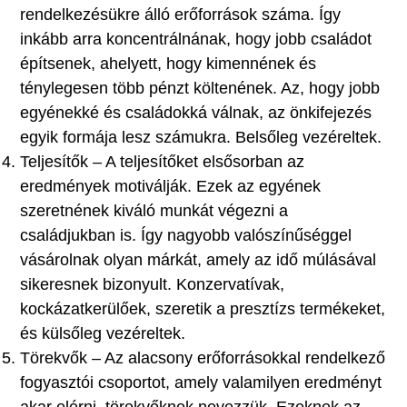
rendelkezésükre álló erőforrások száma. Így
inkább arra koncentrálnának, hogy jobb családot
építsenek, ahelyett, hogy kimennének és
ténylegesen több pénzt költenének. Az, hogy jobb
egyénekké és családokká válnak, az önkifejezés
egyik formája lesz számukra. Belsőleg vezéreltek.
Teljesítők – A teljesítőket elsősorban az
eredmények motiválják. Ezek az egyének
szeretnének kiváló munkát végezni a
családjukban is. Így nagyobb valószínűséggel
vásárolnak olyan márkát, amely az idő múlásával
sikeresnek bizonyult. Konzervatívak,
kockázatkerülőek, szeretik a presztízs termékeket,
és külsőleg vezéreltek.
Törekvők – Az alacsony erőforrásokkal rendelkező
fogyasztói csoportot, amely valamilyen eredményt
akar elérni, törekvőknek nevezzük. Ezeknek az