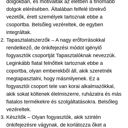
dolgokban, és motiváltak az életben a finomabb
dolgok elérésében. Általában felfelé törekvő
vezetők, érett személyek tartoznak ebbe a
csoportba. Belsőleg vezéreltek, de egyben
integráltak.
Tapasztalatszerzők – A nagy erőforrásokkal
rendelkező, de önkifejezési módot igénylő
fogyasztók csoportját Tapasztalóknak nevezzük.
Leginkább fiatal felnőttek tartoznak ebbe a
coportba, olyan emberekből áll, akik szeretnék
megtapasztalni, hogy másmilyenek. Ez a
fogyasztói csoport tele van korai alkalmazókkal,
akik sokat költenek élelmiszerre, ruházatra és más
fiatalos termékekre és szolgáltatásokra. Belsőleg
vezéreltek.
Készítők – Olyan fogyasztók, akik szintén
önkifejezésre vágynak, de korlátozza őket a