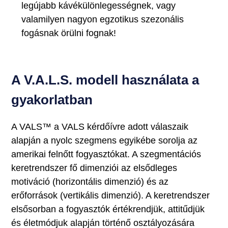
legújabb kávékülönlegességnek, vagy
valamilyen nagyon egzotikus szezonális
fogásnak örülni fognak!
A V.A.L.S. modell használata a
gyakorlatban
A VALS™ a VALS kérdőívre adott válaszaik
alapján a nyolc szegmens egyikébe sorolja az
amerikai felnőtt fogyasztókat. A szegmentációs
keretrendszer fő dimenziói az elsődleges
motiváció (horizontális dimenzió) és az
erőforrások (vertikális dimenzió). A keretrendszer
elsősorban a fogyasztók értékrendjük, attitűdjük
és életmódjuk alapján történő osztályozására