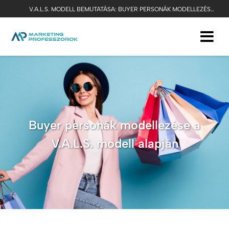
V.A.L.S. MODELL BEMUTATÁSA: BUYER PERSONÁK MODELLEZÉSE A V.A.L.S. MODELL ALAPJÁN
Buyer personák modellezése a
V.A.L.S. modell alapján