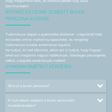
hogy megismerd őket, és hatékonyabban tudj velük
kommunikálni!
ÁTFOGÓ ÉS CÉGRE SZABOTT BUYER
PERSZÓNA KUTATÁS
Tudományos alapok a gyakorlatba átültetve - cégünknél több
évtizedes online marketing tapasztalat, és rengeteg
tudományos kutatás eredménye egyesül.
Ha tudjuk, kit kell elérnünk, akkor azt is tudjuk, hogy hogyan
lehet ezt megtenni nagyon hatékonyan, felesleges pénzégetés
nélkül, a legjobb eredmények mellett!
GYAKRAN ISMÉTELT KÉRDÉSEK
Mire jó a buyer perszóna?
Ki tud nekem segíteni a buyer perszónám
modellezésében?