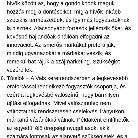
hívők között az, hogy a gondolkodók maguk
hozzák meg a döntéseiket, míg a hívők inkább
szociális természetűek, és így más fogyasztóknak
is hisznek. Alacsonyabb források jellemzik őket, és
kevésbé hajlandóak önállóan elfogadni az
innovációt. Az ismerős márkákat preferálják,
mindig ugyanazokat a márkákat veszik, és
remekül hat rájuk a szájmarketing. Szükséglet
vezéreltek.
Túlélők – A Vals keretrendszerben a legkevesebb
erőforrással rendelkező fogyasztók csoportja, és
ezért a legkevésbé valószínű, hogy bármilyen
újítást elfogadnak. Mivel valószínűleg nem
változtatnak rendszeresen cselekvési irányukon,
márkahű vásárlókká válnak. Példaként említhetők
az egyedül élő öregségi nyugdíjasok, akik
számára fontosak az alapvető szükségletek, és a