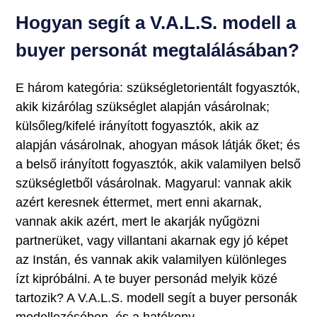
Hogyan segít a V.A.L.S. modell a
buyer personát megtalálásában?
E három kategória: szükségletorientált fogyasztók,
akik kizárólag szükséglet alapján vásárolnak;
külsőleg/kifelé irányított fogyasztók, akik az
alapján vásárolnak, ahogyan mások látják őket; és
a belső irányított fogyasztók, akik valamilyen belső
szükségletből vásárolnak. Magyarul: vannak akik
azért keresnek éttermet, mert enni akarnak,
vannak akik azért, mert le akarják nyűgözni
partnerüket, vagy villantani akarnak egy jó képet
az Instán, és vannak akik valamilyen különleges
ízt kipróbálni. A te buyer personád melyik közé
tartozik? A V.A.L.S. modell segít a buyer personák
modellezésében, és a hatékony